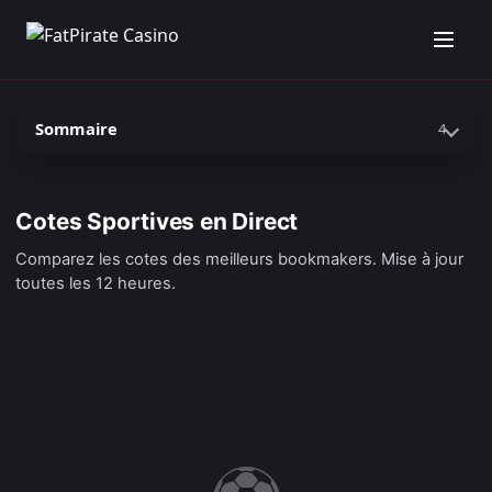
Sommaire
4
Cotes Sportives en Direct
Comparez les cotes des meilleurs bookmakers. Mise à jour
toutes les 12 heures.