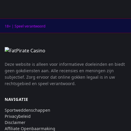
18+ | Speel verantwoord
Deze website is alleen voor informatieve doeleinden en biedt
geen gokdiensten aan. Alle recensies en meningen zijn
subjectief. Zorg ervoor dat online gokken legaal is in uw
rechtsgebied en speel verantwoord.
NAVIGATIE
Sportweddenschappen
Privacybeleid
Disclaimer
Affiliate Openbaarmaking